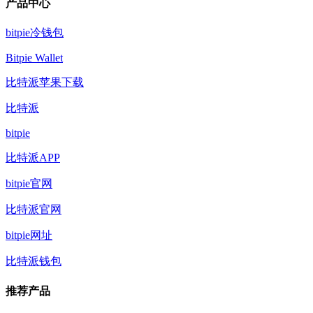
产品中心
bitpie冷钱包
Bitpie Wallet
比特派苹果下载
比特派
bitpie
比特派APP
bitpie官网
比特派官网
bitpie网址
比特派钱包
推荐产品