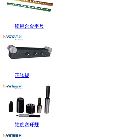
镁铝合金平尺
正弦规
锥度塞环规