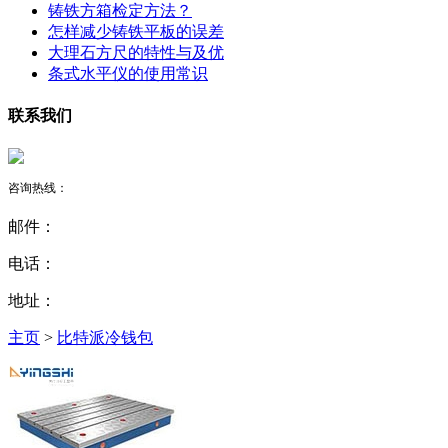
铸铁方箱检定方法？
怎样减少铸铁平板的误差
大理石方尺的特性与及优
条式水平仪的使用常识
联系我们
咨询热线：
邮件：
电话：
地址：
主页
>
比特派冷钱包